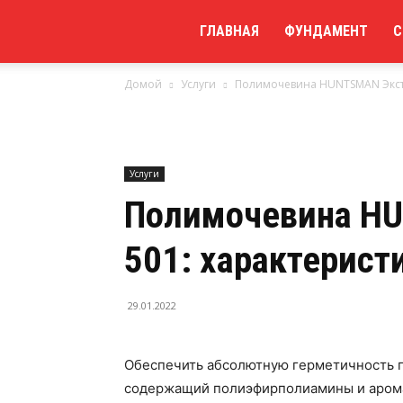
Мой
ГЛАВНАЯ
ФУНДАМЕНТ
С
Домой
Услуги
Полимочевина HUNTSMAN Экстр
сайт
Услуги
Полимочевина H
501: характерист
29.01.2022
Обеспечить абсолютную герметичность 
содержащий полиэфирполиамины и аром