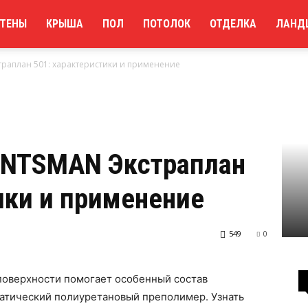
ТЕНЫ
КРЫША
ПОЛ
ПОТОЛОК
ОТДЕЛКА
ЛАНД
аплан 501: характеристики и применение
UNTSMAN Экстраплан
ики и применение
549
0
поверхности помогает особенный состав
атический полиуретановый преполимер.
Узнать