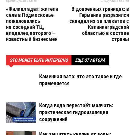
Предыдущая статья
Следующая статья
«Филиал ада»: жители
В довоенных границах: в
села в Подмосковье
Германии разразился
пожаловались
скандал из-за плакатов с
на соседний ТЦ,
Калининградской
владелец которого —
областью в составе
известный бизнесмен
страны
ЭТО МОЖЕТ БЫТЬ ИНТЕРЕСНО
ЕЩЕ ОТ АВТОРА
Каменная вата: что это такое и где
применяется
Когда вода перестаёт молчать:
практическая гидроизоляция
сооружений
Как защитить кирпич от воды: