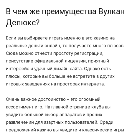
В чем же преимущества Вулкан
Делюкс?
Если вы выбираете играть именно в это казино на
реальные деньги онлайн, то получаете много плюсов.
Сюда можно отнести простоту регистрации,
присутствие официальной лицензии, приятный
интерфейс и удачный дизайн сайта. Однако есть
плюсы, которые вы больше не встретите в других
игровых заведениях на просторах интернета.
Очень важное достоинство – это огромный
ассортимент игр. На главной странице клуба вы
увидите большой выбор аппаратов и прочих
развлечений для азартных пользователей. Среди
предложений казино вы увидите и классические игры