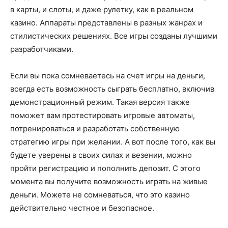
в карты, и слоты, и даже рулетку, как в реальном
казино. Аппараты представлены в разных жанрах и
стилистических решениях. Все игры созданы лучшими
разработчиками.
Если вы пока сомневаетесь на счет игры на деньги,
всегда есть возможность сыграть бесплатно, включив
демонстрационный режим. Такая версия также
поможет вам протестировать игровые автоматы,
потренироваться и разработать собственную
стратегию игры при желании. А вот после того, как вы
будете уверены в своих силах и везении, можно
пройти регистрацию и пополнить депозит. С этого
момента вы получите возможность играть на живые
деньги. Можете не сомневаться, что это казино
действительно честное и безопасное.