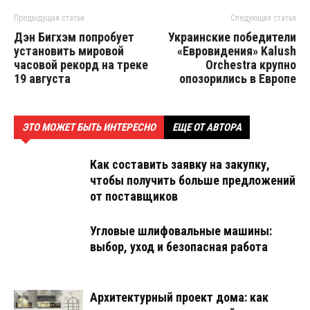
Предыдущая статья
Следующая статья
Дэн Бигхэм попробует
Украинские победители
установить мировой
«Евровидения» Kalush
часовой рекорд на треке
Orchestra крупно
19 августа
опозорились в Европе
ЭТО МОЖЕТ БЫТЬ ИНТЕРЕСНО
ЕЩЕ ОТ АВТОРА
Как составить заявку на закупку,
чтобы получить больше предложений
от поставщиков
Угловые шлифовальные машины:
выбор, уход и безопасная работа
Архитектурный проект дома: как