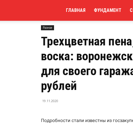
Мой
ГЛАВНАЯ
ФУНДАМЕНТ
С
Домой
Разное
Трехцветная пена, обдув и под
Разное
сайт
Трехцветная пена
воска: воронежск
для своего гараж
рублей
19.11.2020
Подробности стали известны из госзакуп