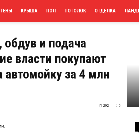
ТЕНЫ
КРЫША
ПОЛ
ПОТОЛОК
ОТДЕЛКА
ЛАНД
ача воска: воронежские власти покупают для своего гаража...
, обдув и подача
ие власти покупают
а автомойку за 4 млн
292
0
ки.