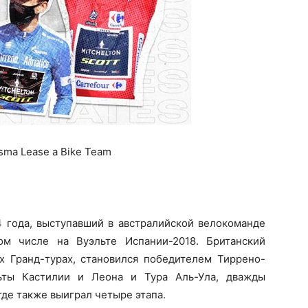
isma Lease a Bike Team
4 года, выступавший в австралийской велокоманде
м числе на Вуэльте Испании-2018. Британский
х Гранд-турах, становился победителем Тиррено-
льты Кастилии и Леона и Тура Аль-Ула, дважды
де также выиграл четыре этапа.