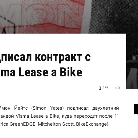
писал контракт с
ma Lease a Bike
255
0
ймон Йейтс (Simon Yates) подписал двухлетний
андой Visma Lease a Bike, куда переходит после 11
rica GreenEDGE, Mitchelton Scott, BikeExchange).