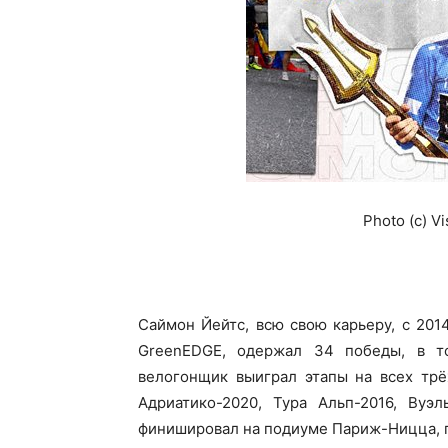
Photo (c) V
Саймон Йейтс, всю свою карьеру, с 201
GreenEDGE, одержал 34 победы, в то
велогонщик выиграл этапы на всех трё
Адриатико-2020, Тура Альп-2016, Вуэ
финишировал на подиуме Париж-Ницца, г