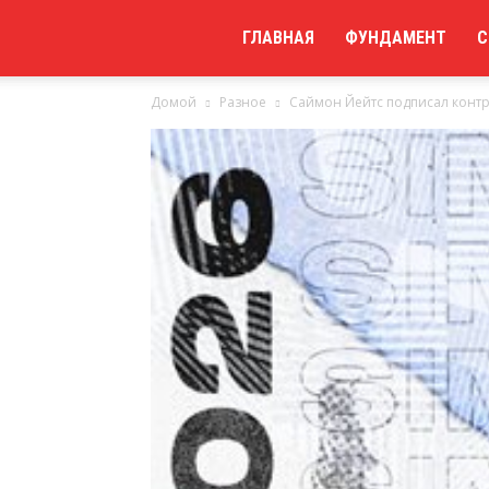
Мой
ГЛАВНАЯ
ФУНДАМЕНТ
С
Домой
Разное
Саймон Йейтс подписал контра
сайт