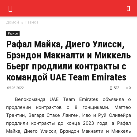
Домой
Разное
Разное
Рафал Майка, Диего Улисси,
Брэндон Макналти и Миккель
Бьерг продлили контракты с
командой UAE Team Emirates
05.08.2022
522
0
Велокоманда UAE Team Emirates объявила о
продлении контрактов с 8 гонщиками. Маттео
Трентин, Вегард Стаке Ланген, Иво и Руй Оливейра
продлили контракты до конца 2023 года, а Рафал
Майка, Диего Улисси, Брэндон Макналти и Миккель