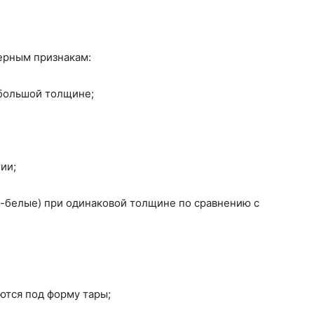
ерным признакам:
большой толщине;
ии;
-белые) при одинаковой толщине по сравнению с
ются под форму тары;