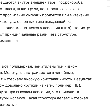
мещаются внутрь внешней тары (гофрокороба,
т влаги, пыли, грязи, посторонних запахов,
т просыпание сыпучих продуктов или вытекание
ичают два основных типа вкладышей: из
из полиэтилена низкого давления (ПНД). Несмотря
ют принципиальные различия в структуре,
рименения.
учают полимеризацией этилена при низком
в. Молекулы выстраиваются в линейные,
т материалу высокую кристалличность. Результат
том довольно хрупкий на изгиб полимер. ПВД
руют при высоком давлении, что приводит к
уры молекул. Такая структура делает материал
вязкостью.