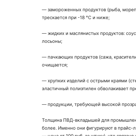
— замороженных продуктов (рыба, мореп
трескается при -18 °C и ниже;
— жидких и маслянистых продуктов: соус
лосьоны;
— пачкающих продуктов (сажа, красители
очищается;
— хрупких изделий с острыми краями (ст
эластичный полиэтилен обволакивает пре
— продукции, требующей высокой прозра
Толщина ПВД-вкладышей для промышленно
более. Именно они фигурируют в прайс-л
— цена от 100 руб. за штуку), что связа