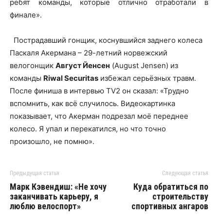
ребят команды, которые отлично отработали в
финале».
Пострадавший гонщик, коснувшийся заднего колеса
Паскаля Акермана – 29-летний норвежский
велогонщик
Август Йенсен
(August Jensen) из
команды
Riwal Securitas
избежал серьёзных травм.
После финиша в интервью TV2 он сказал: «Трудно
вспомнить, как всё случилось. Видеокартинка
показывает, что Акерман подрезал моё переднее
колесо. Я упал и перекатился, но что точно
произошло, не помню».
Предыдущая статья
Следующая статья
Марк Кэвендиш: «Не хочу
Куда обратиться по
заканчивать карьеру, я
строительству
люблю велоспорт»
спортивных ангаров