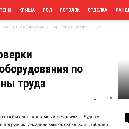
ТЕНЫ
КРЫША
ПОЛ
ПОТОЛОК
ОТДЕЛКА
ЛАНД
оподъемного оборудования по требованиям охраны труда
оверки
оборудования по
аны труда
61
0
я хотя бы один подъемный механизм — будь то
 погрузчик, фасадная вышка, складской штабелер