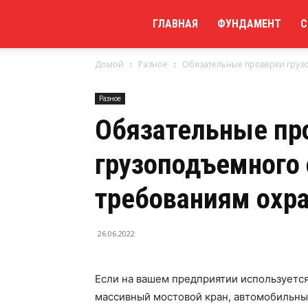
Мой
ГЛАВНАЯ
ФУНДАМЕНТ
С
Домой
Разное
Обязательные проверки груз
сайт
Разное
Обязательные пр
грузоподъемного 
требованиям охр
26.06.2022
Если на вашем предприятии используетс
массивный мостовой кран, автомобильный