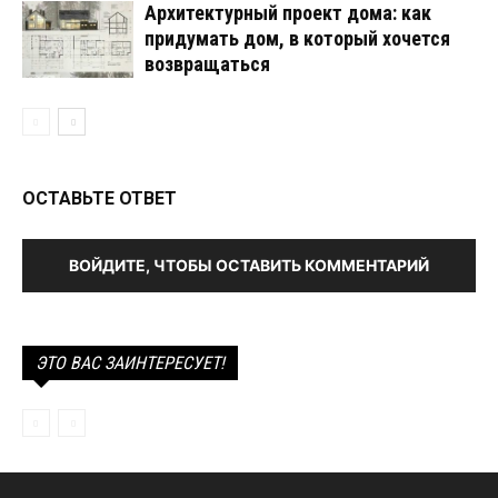
Архитектурный проект дома: как
придумать дом, в который хочется
возвращаться
ОСТАВЬТЕ ОТВЕТ
ВОЙДИТЕ, ЧТОБЫ ОСТАВИТЬ КОММЕНТАРИЙ
ЭТО ВАС ЗАИНТЕРЕСУЕТ!