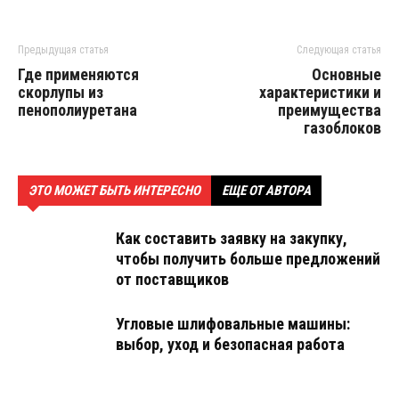
Предыдущая статья
Следующая статья
Где применяются
Основные
скорлупы из
характеристики и
пенополиуретана
преимущества
газоблоков
ЭТО МОЖЕТ БЫТЬ ИНТЕРЕСНО
ЕЩЕ ОТ АВТОРА
Как составить заявку на закупку,
чтобы получить больше предложений
от поставщиков
Угловые шлифовальные машины:
выбор, уход и безопасная работа