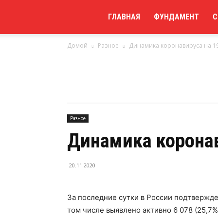
Мой
ГЛАВНАЯ
ФУНДАМЕНТ
С
Домой
Разное
Динамика коронавируса на 1
сайт
Разное
Динамика коронав
20.11.2020
За последние сутки в России подтвержден
том числе выявлено активно 6 078 (25,7%