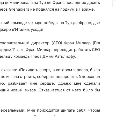
да доминировала на Тур де Франс последние десять
Ineos Grenadiers не поднялся на подиум в Париже.
ший команде четыре победы на Тур де Франс, две
жиро д’Италия, уходит.
полнительный директор (CEO) Фрэн Миллар (Fra
фордом 11 лет. Фран Миллар переходит работать CEO
адельцу команды Ineos Джим Рэтклиффу.
сказала: «Покидать спорт, в котором я росла, было
я помогала строить, собирать невероятный персонал
лю, разбивает мне сердце. Однако мне сделали
щий новый вызов. Отказываться от него было бы
ереальными. Мне приходится щипать себя, чтобы