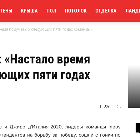
ТЕНЫ
КРЫША
ПОЛ
ПОТОЛОК
ОТДЕЛКА
ЛАНД
ремя подумать о следующих пяти годах команды»
 «Настало время
ющих пяти годах
309
0
 и Джиро д’Италия-2020, лидеры команды Ineos
етендентов на борьбу за победу, сошли с гонки по