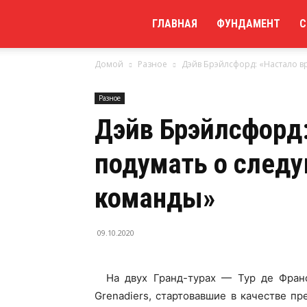
Мой
ГЛАВНАЯ
ФУНДАМЕНТ
С
Домой
Разное
Дэйв Брэйлсфорд: «Настало в
сайт
Разное
Дэйв Брэйлсфорд:
подумать о следу
команды»
09.10.2020
На двух Гранд-турах — Тур де Франс
Grenadiers, стартовавшие в качестве пр