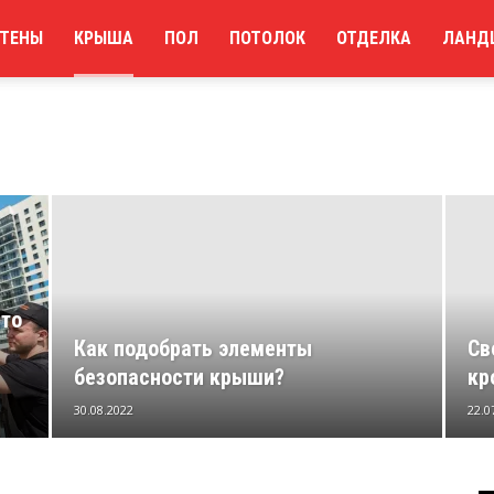
ТЕНЫ
КРЫША
ПОЛ
ПОТОЛОК
ОТДЕЛКА
ЛАНД
что
Как подобрать элементы
Св
безопасности крыши?
кр
30.08.2022
22.0