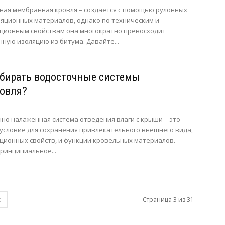
ая мембранная кровля – создается с помощью рулонных
яционных материалов, однако по техническим и
ционным свойствам она многократно превосходит
ную изоляцию из битума. Давайте...
бирать водосточные системы
овля?
но налаженная система отведения влаги с крыши – это
условие для сохранения привлекательного внешнего вида,
ционных свойств, и функции кровельных материалов.
ринципиальное...
Страница 3 из 31