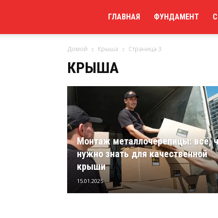
Мой
ГЛАВНАЯ
ФУНДАМЕНТ
С
Домой
Крыша
Страница 3
сайт
КРЫША
Монтаж металлочерепицы: всё, 
нужно знать для качественной
крыши
15.01.2025