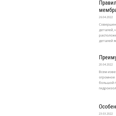
Правил
мембр
26.04.2022
Совершенс
деталей, 
располож
деталей я
Преим
20.04.2022
Всем изве
огромное 
большой п
гидроизоля
Особен
23.03.2022