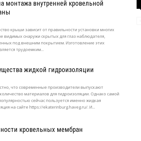
а монтажа внутренней кровельной
аны
тво крыши зависит от правильности установки многих
не видимых снаружи скрытых для глаз наблюдателя,
енных под внешним покрытием. Изготовление этих
вляется трудоемким...
ущества жидкой гидроизоляции
стно, что современные производители выпускают
количество материалов для гидроизоляции. Однако самой
опулярностью сейчас пользуется именно жидкая
ция на сайте https://ekaterinburg.haveg.ru/. И...
ности кровельных мембран