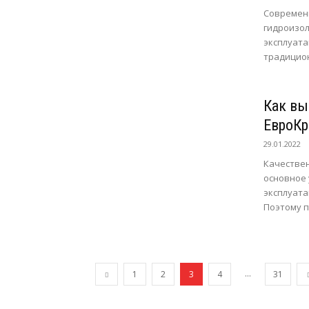
Современн
гидроизол
эксплуата
традицион
Как вы
ЕвроКр
29.01.2022
Качествен
основное 
эксплуата
Поэтому п
...
1
2
3
4
31