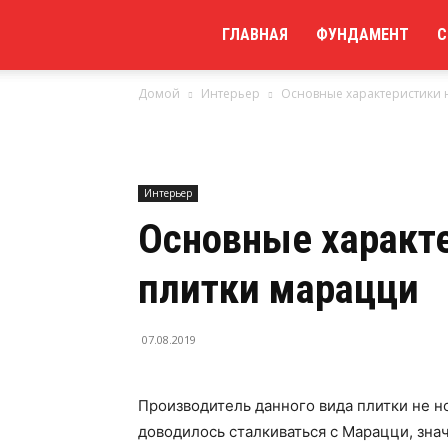
Мой
ГЛАВНАЯ
ФУНДАМЕНТ
С
Домой
Интерьер
Основные характеристики 
сайт
Интерьер
Основные характ
плитки марацци
07.08.2019
Производитель данного вида плитки не н
доводилось сталкиваться с Марацци, зна