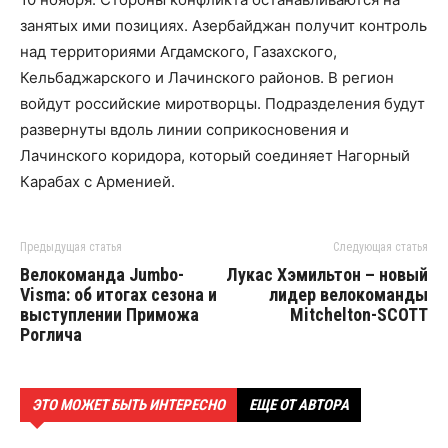
занятых ими позициях. Азербайджан получит контроль
над территориями Агдамского, Газахского,
Кельбаджарского и Лачинского районов. В регион
войдут российские миротворцы. Подразделения будут
развернуты вдоль линии соприкосновения и
Лачинского коридора, который соединяет Нагорный
Карабах с Арменией.
Предыдущая статья
Следующая статья
Велокоманда Jumbo-
Лукас Хэмильтон – новый
Visma: об итогах сезона и
лидер велокоманды
выступлении Приможа
Mitchelton-SCOTT
Роглича
ЭТО МОЖЕТ БЫТЬ ИНТЕРЕСНО
ЕЩЕ ОТ АВТОРА